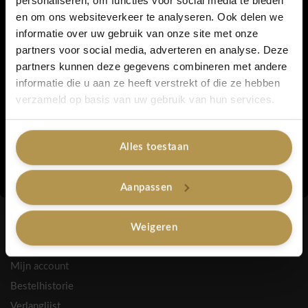
personaliseren, om functies voor social media te bieden
en om ons websiteverkeer te analyseren. Ook delen we
5% korting...
informatie over uw gebruik van onze site met onze
partners voor social media, adverteren en analyse. Deze
partners kunnen deze gegevens combineren met andere
INFORMATIE
informatie die u aan ze heeft verstrekt of die ze hebben
Over ons
Ja, graag!
verzameld op basis van uw gebruik van hun services.
Blogs
Retourneren
Alles toestaan
Privacy
Nee, bedankt
Algemene voorwaarden
Aanpassen
Spaarpunten
Contactgegevens
Weigeren
HULP NODIG?
Mijn account
Bestelhistorie
Verlanglijst