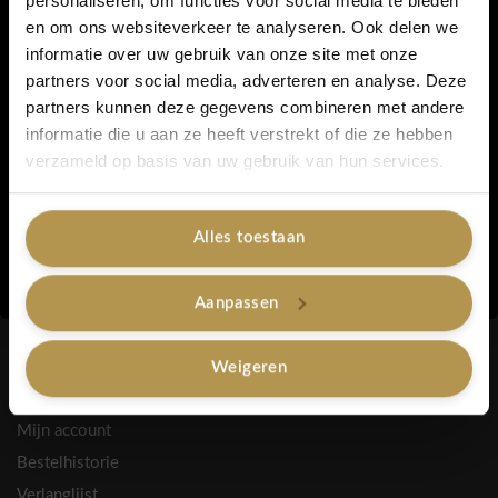
personaliseren, om functies voor social media te bieden
en om ons websiteverkeer te analyseren. Ook delen we
5% korting...
informatie over uw gebruik van onze site met onze
partners voor social media, adverteren en analyse. Deze
partners kunnen deze gegevens combineren met andere
INFORMATIE
informatie die u aan ze heeft verstrekt of die ze hebben
Over ons
Ja, graag!
verzameld op basis van uw gebruik van hun services.
Blogs
Retourneren
Alles toestaan
Privacy
Nee, bedankt
Algemene voorwaarden
Aanpassen
Spaarpunten
Contactgegevens
Weigeren
HULP NODIG?
Mijn account
Bestelhistorie
Verlanglijst