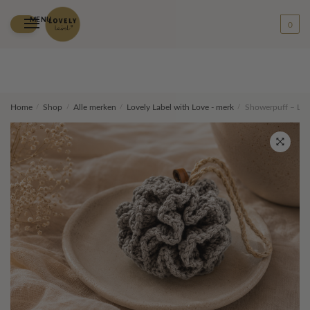
MENU
0
Skip
Skip
Home
/
Shop
/
Alle merken
/
Lovely Label with Love - merk
/
Showerpuff – Lich
to
to
navigation
content
🔍