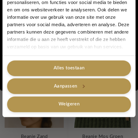
personaliseren, om functies voor social media te bieden
wereld creëren. Door een product te kopen, draag jij ook jouw
en om ons websiteverkeer te analyseren. Ook delen we
5% korting...
steentje bij.
informatie over uw gebruik van onze site met onze
partners voor social media, adverteren en analyse. Deze
partners kunnen deze gegevens combineren met andere
Artikelnummer:
Licht Grijs
informatie die u aan ze heeft verstrekt of die ze hebben
Categorieën:
Badkamer
,
Lovely Care
,
Lovely Label with Love - merk
Ja, graag!
verzameld op basis van uw gebruik van hun services.
Tags:
duurzaam
,
handgemaakt
,
showerpuff
,
badspons
Gerelateerde producten
Alles toestaan
Nee, bedankt
Aanpassen
Weigeren
Beanie Zand
Beanie Mos Groen