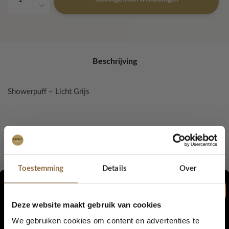
-
Licht
Grijs
aantal
Beschrijving
Showerpuff – Licht Grijs
Designed by Lovely Label.
Ons verhaal:
Toestemming
Details
Over
Lovely Label is een duurzaam, milieuvriendelijk en tíjdloos
label.
Deze website maakt gebruik van cookies
Alle producten worden door onszelf met liefde en zorg met de
We gebruiken cookies om content en advertenties te
hand gemaakt. Zo zorgen we er samen voor dat een eerlijke