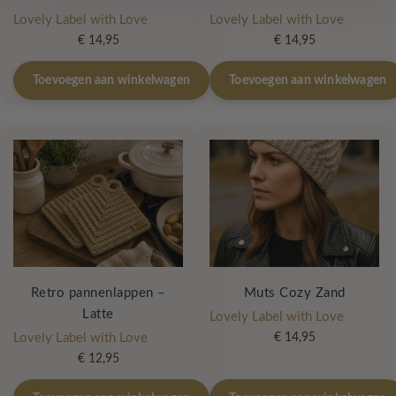
Lovely Label with Love
Lovely Label with Love
€
14,95
€
14,95
Toevoegen aan winkelwagen
Toevoegen aan winkelwagen
Retro pannenlappen –
Muts Cozy Zand
Latte
Lovely Label with Love
Lovely Label with Love
€
14,95
€
12,95