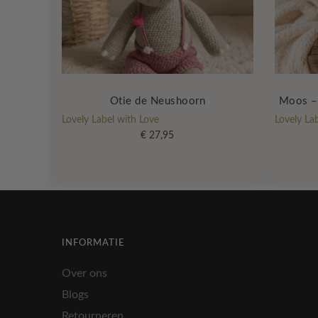
Otie de Neushoorn
Moos – 
Lovely Label with Love
Lovely La
€
27,95
INFORMATIE
Over ons
Blogs
Retourneren