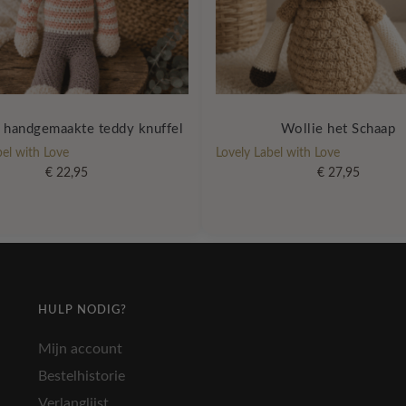
handgemaakte teddy knuffel
Wollie het Schaap
bel with Love
Lovely Label with Love
€
22,95
€
27,95
HULP NODIG?
Mijn account
Bestelhistorie
Verlanglijst