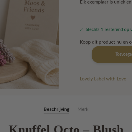
Elk exemplaar is uniek e
Slechts 1 resterend op 
Koop dit product nu en 
Knuffel
Toevoege
Octo
–
Blush
aantal
Lovely Label with Love
Beschrijving
Merk
Knuffel Octo – Blush