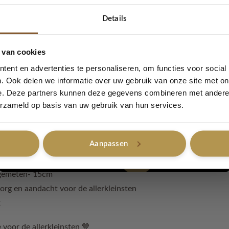
nuffel Octo geweldig gaat vinden
Details
iefde
5% korting...
 van cookies
rweg
ent en advertenties te personaliseren, om functies voor social
. Ook delen we informatie over uw gebruik van onze site met on
eau
e. Deze partners kunnen deze gegevens combineren met andere i
oos & Friends collectie
Ja, graag!
erzameld op basis van uw gebruik van hun services.
Aanpassen
Nee, bedankt
 houten ring
 gemeten- 15cm
rg en aandacht voor de allerkleinsten
k
e voor de allerkleinsten 🤎