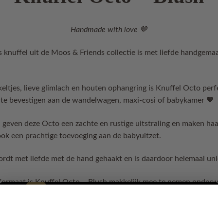
Handmade with love 🤎
knuffel uit de Moos & Friends collectie is met liefde handgemaa
eltjes, lieve glimlach en houten ophangring is Knuffel Octo per
k te bevestigen aan de wandelwagen, maxi-cosi of babykamer 🤎
geven deze Octo een zachte en rustige uitstraling en maken haar 
ook een prachtige toevoeging aan de babyuitzet.
rdt met liefde met de hand gehaakt en is daardoor helemaal uni
formaat is Knuffel Octo – Blush makkelijk mee te nemen onderw
f decoratief vriendje in de babykamer 🤎