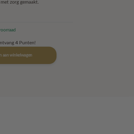
n met zorg gemaakt.
voorraad
ontvang
4
Punten!
n aan winkelwagen