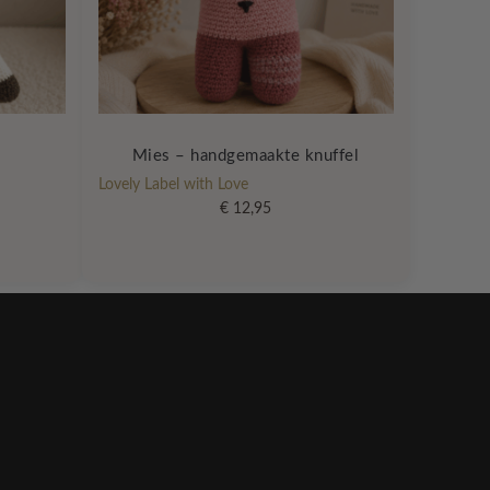
Mies – handgemaakte knuffel
Lovely Label with Love
€
12,95