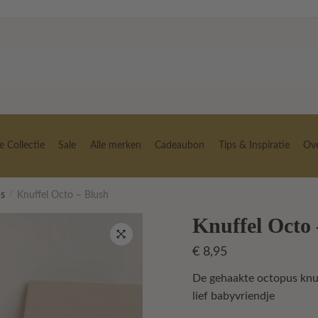
 Collectie
Sale
Alle merken
Cadeaubon
Tips & Inspiratie
Ov
ds
/
Knuffel Octo – Blush
Knuffel Octo 
€
8,95
🔍
De gehaakte octopus knuf
lief babyvriendje