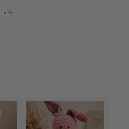
elen 🤍