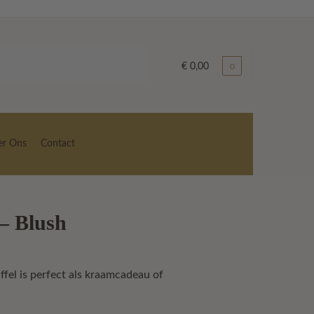
€
0,00
0
er Ons
Contact
– Blush
fel is perfect als kraamcadeau of