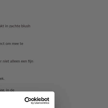
kt in zachte blush
fect om mee te
niet alleen een fijn
ek.
eg, in de