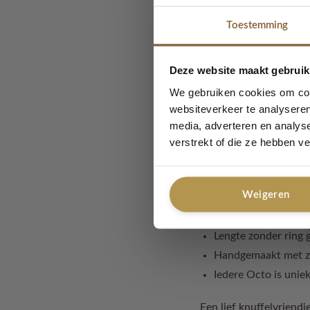
🤎 Waarom je K
Toestemming
Handgemaakt met l
Zachte blush tinten
Deze website maakt gebruik
Houten ophangring
Perfect voor onde
We gebruiken cookies om cont
websiteverkeer te analyseren
Mooi als kraamcad
media, adverteren en analys
Onderdeel van de M
verstrekt of die ze hebben v
Details
Weigeren
Kleur: Blush
Materiaal: katoen &
Lengte zonder ring
Handgemaakt met zo
Iedere Octo is unie
Een lief knuffelvriendj