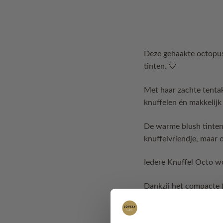
Deze gehaakte octopus 
tinten. 🤎
Met haar zachte tentak
knuffelen én makkelij
De warme blush tinten 
knuffelvriendje, maar 
Iedere Knuffel Octo wo
Dankzij het compacte 
wandelwagen of als lie