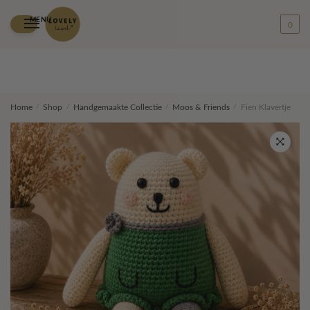
MENU
0
Skip
Skip
Home
/
Shop
/
Handgemaakte Collectie
/
Moos & Friends
/
Fien Klavertje
to
to
navigation
content
🔍