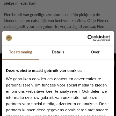
plekje in ieder hart.
Fien houdt van gezellige avonturen, een fijn plekje op de
kinderkamer en natuurlijk van heel veel knuffels. Of je Fien nu
cadeau geeft voor een geboorte, verjaardag of zomaar, Fien
zorgt altijd voor een glimlach.
Met zijn unieke uitstraling en lieve karakter is Fien Klavertje en
bijzondere toevoeging aan de
Moos & Friends
collectie.
Toestemming
Details
Over
✨ Zacht en knuffelbaar
✨ Uniek gehaakt ontwerp
Deze website maakt gebruik van cookies
✨ Leuk als cadeau voor jong en oud
We gebruiken cookies om content en advertenties te
✨ Een vriendinnetje om jarenlang van te genieten
personaliseren, om functies voor social media te bieden
Fien is er voor grote en kleine avonturen – iedere dag
en om ons websiteverkeer te analyseren. Ook delen we
5% korting...
opnieuw.
🧡🐻
informatie over uw gebruik van onze site met onze
partners voor social media, adverteren en analyse. Deze
Details:
partners kunnen deze gegevens combineren met andere