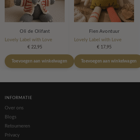
Oli de Olifant
Fien Avontuur
Lovely Label with Love
Lovely Label with Love
€
22,95
€
17,95
Toevoegen aan winkelwagen
Toevoegen aan winkelwagen
INFORMATIE
Over ons
Blogs
Retourneren
Privacy