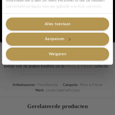
informatie die u aan ze heeft verstrekt of die ze hebben
Hoogte: ca.26
cm
Ja, graag!
verzameld op basis van uw gebruik van hun services.
Materiaal:
100% katoen
Alles toestaan
Handgemaakt met liefde
Nee, bedankt
Elk exemplaar is uniek
Aanpassen
Perfect als kraam cadeau, decoratie voor de kinderkamer of
Weigeren
gewoon om lekker te knuffelen 🤍
Bekijk ook de andere knuffels uit de
Moos & Friends
collectie
Artikelnummer:
Fien Klavertje
Categorie:
Moos & Friends
Merk:
Lovely Label with Love
Gerelateerde producten