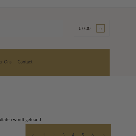
€
0,00
0
er Ons
Contact
ultaten wordt getoond
1
2
3
4
5
6