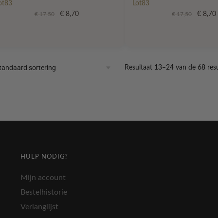
ot83
Lot83
Oorspronkelijke
Huidige
Oorspr
€
8,70
€
8,70
€
17,50
€
17,50
prijs
prijs
prijs
p
was:
is:
was:
i
€ 17,50.
€ 8,70.
€ 17,50
Resultaat 13–24 van de 68 res
HULP NODIG?
Mijn account
Bestelhistorie
Verlanglijst