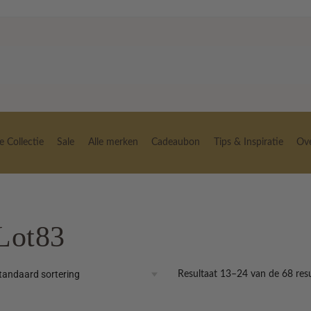
 Collectie
Sale
Alle merken
Cadeaubon
Tips & Inspiratie
Ov
Lot83
Resultaat 13–24 van de 68 res