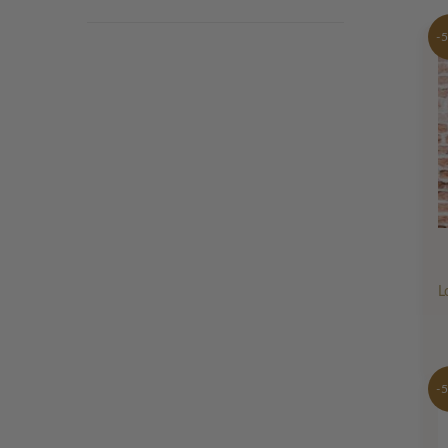
-
L
-