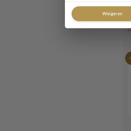
Weigeren
L
-