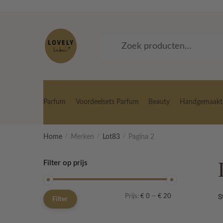
Skip
Skip
to
to
navigation
content
Zoeken
Zoeken
naar:
Parfum
Voordeelsets Parfum
Beauty
Handgemaakte
Home
/
Merken
/
Lot83
/
Pagina 2
Filter op prijs
Min.
Max.
Prijs:
€ 0
—
€ 20
Filter
prijs
prijs