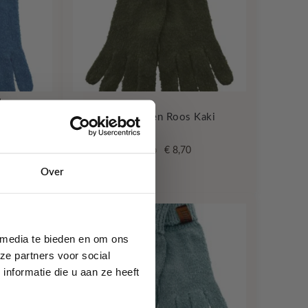
Jeans
Handschoen Roos Kaki
Lot83
onkelijke
Huidige
Oorspronkelijke
Huidige
€
8,70
€
17,50
rijs
prijs
prijs
Over
s:
was:
is:
.
€ 8,70.
€ 17,50.
€ 8,70.
-50%
 media te bieden en om ons
ze partners voor social
nformatie die u aan ze heeft