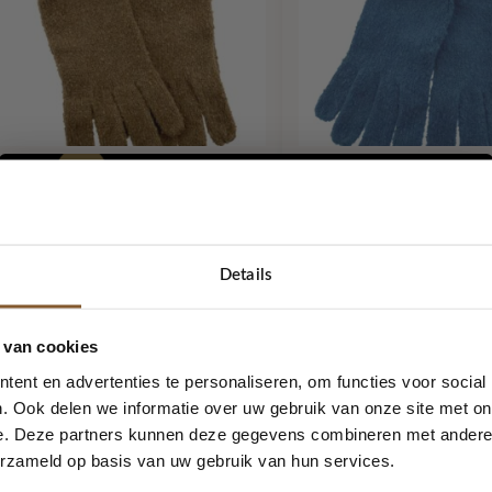
Handschoen Roos Camel
Handschoen Roos 
ot83
Lot83
Oorspronkelijke
Huidige
Oorspr
€
8,70
€
8,70
€
17,50
€
17,50
prijs
prijs
prijs
p
Details
was:
is:
was:
i
€ 17,50.
€ 8,70.
€ 17,50
5% korting...
50%
-50%
 van cookies
ent en advertenties te personaliseren, om functies voor social
. Ook delen we informatie over uw gebruik van onze site met on
e. Deze partners kunnen deze gegevens combineren met andere i
Ja, graag!
erzameld op basis van uw gebruik van hun services.