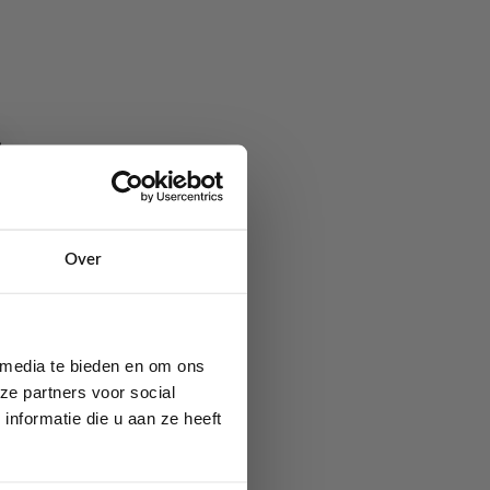
Over
moeilijk om voor iemand
tkiezen.
 media te bieden en om ons
ze partners voor social
nformatie die u aan ze heeft