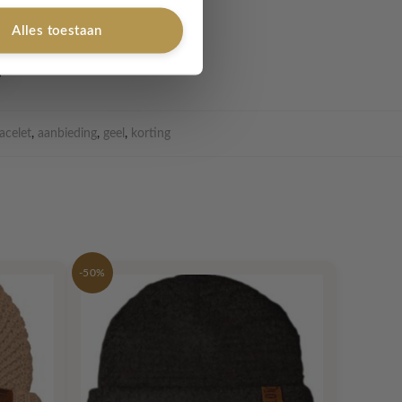
Alles toestaan
acelet
,
aanbieding
,
geel
,
korting
-50%