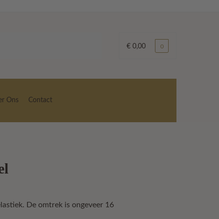
€
0,00
0
er Ons
Contact
el
ke
lastiek. De omtrek is ongeveer 16