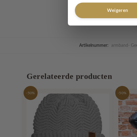
Weigeren
Artikelnummer:
armband- Gee
Gerelateerde producten
-50%
-50%