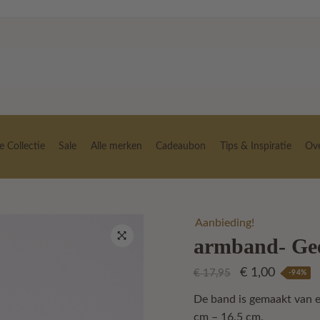
 Collectie
Sale
Alle merken
Cadeaubon
Tips & Inspiratie
Ov
Aanbieding!
armband- Ge
🔍
Oorspronkelij
Huidige
€
1,00
€
17,95
-94%
prijs
prijs
De band is gemaakt van e
was:
is:
cm – 16.5 cm.