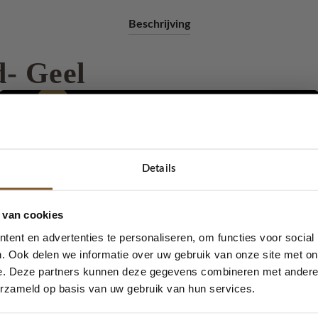
Beschrijving
- Geel
armband .
Details
e mooie armbanden cadeau te geven of te krijgen? Vindt je het 
5% korting...
e kiezen ? Geef dan een
cadeaubon
dan kan ze zelf iets moois ui
 van cookies
ent en advertenties te personaliseren, om functies voor social
ts gemaakt voor als je het zelf even niet weet.
. Ook delen we informatie over uw gebruik van onze site met on
e. Deze partners kunnen deze gegevens combineren met andere i
Ja, graag!
erzameld op basis van uw gebruik van hun services.