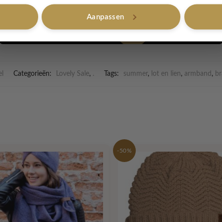
Aanpassen
Nee, bedankt
l
Categorieën:
Lovely Sale
,
.
Tags:
summer
,
lot en lien
,
armband
,
br
-50%