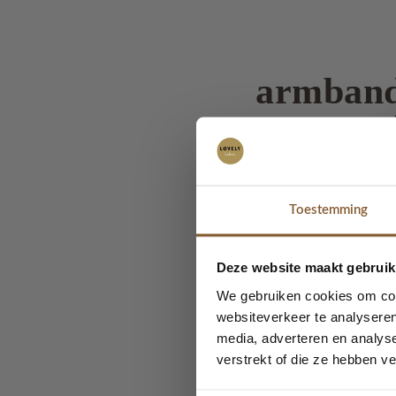
armband
Mooie handgemaakte 
Toestemming
hoe leuk is het om dez
mooie armbanden uit t
Deze website maakt gebruik
We gebruiken cookies om cont
Ook hebben we leuke se
websiteverkeer te analyseren
media, adverteren en analys
verstrekt of die ze hebben v
.