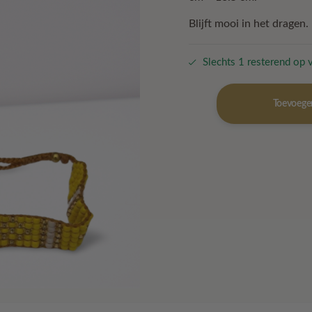
€ 17,95.
€ 1,00.
Blijft mooi in het dragen.
Slechts 1 resterend op 
armband-
Toevoege
Geel
aantal