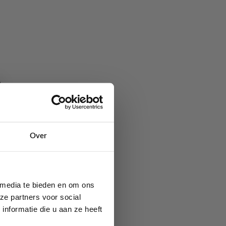
ren waardoor er altijd
 op de handschoenen
 handschoenen.
Over
 verkrijgbaar
 media te bieden en om ons
ze partners voor social
nformatie die u aan ze heeft