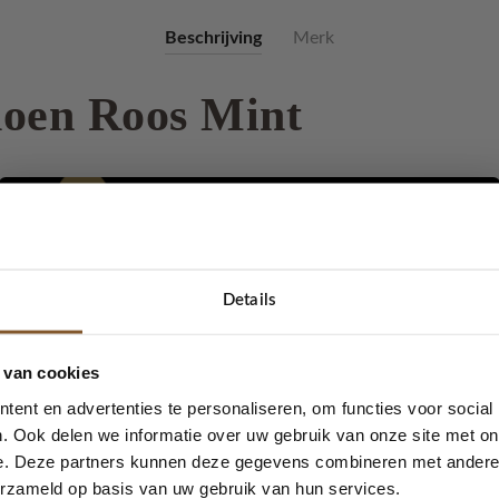
Beschrijving
Merk
oen Roos Mint
r. Nu heeft LOT83 ook handschoenen in vele verschillende kleu
n sjaal van LOT83. Heerlijk zacht zijn de handschoenen. Ook zit
je met het logo van LOT83. Maak je outfit helemaal af met deze
 er in zit dragen de handschoenen heerlijk zacht.
Details
5% korting...
Roos is in meerdere verschillende kleuren
 van cookies
ent en advertenties te personaliseren, om functies voor social
. Ook delen we informatie over uw gebruik van onze site met on
e. Deze partners kunnen deze gegevens combineren met andere i
Ja, graag!
erzameld op basis van uw gebruik van hun services.