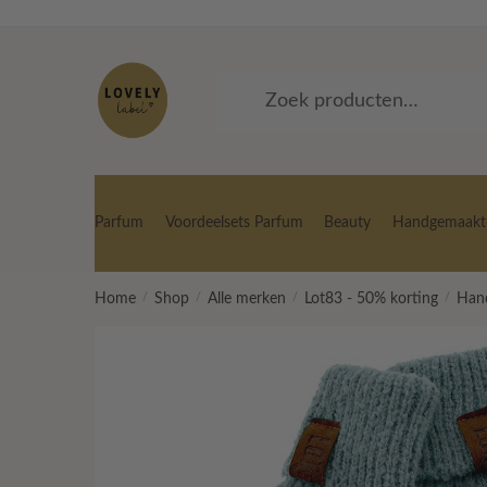
Skip
Skip
to
to
navigation
content
Zoeken
Zoeken
naar:
Parfum
Voordeelsets Parfum
Beauty
Handgemaakte
Home
/
Shop
/
Alle merken
/
Lot83 - 50% korting
/
Han