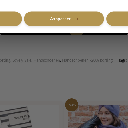
, 32% acryl, 30% polyester
was
Aanpassen
Nee, bedankt
orting
,
Lovely Sale
,
Handschoenen
,
Handschoenen -20% korting
Tags:
-50%