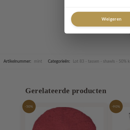
Materiaal
: 38% katoen
Wasvoorschrift:
Hand
Weigeren
Artikelnummer:
mint
Categorieën:
Lot 83 - tassen - shawls - 50% k
Gerelateerde producten
-50%
-90%