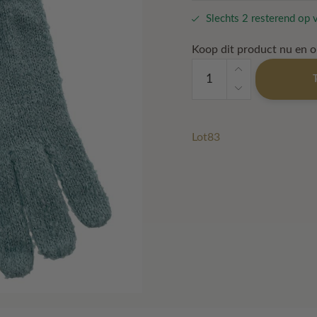
€ 17,50.
€ 8,70.
Slechts 2 resterend op 
Koop dit product nu en 
Handschoen
Roos
Mint
aantal
Lot83