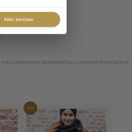
Alles toestaan
lot83
,
handschoenen
,
handschoen Roos
,
Handschoen Roos Oud Roze
-50%