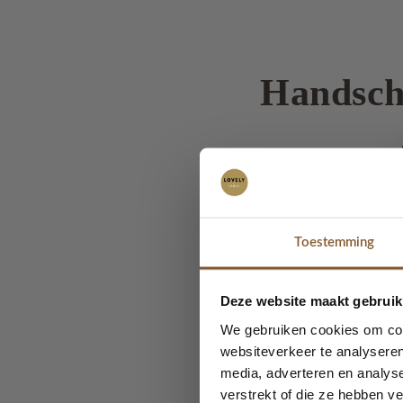
Handsch
Geen koude handen mee
een passende is bij ee
het bruine vegan leert
Door de 38% katoen die
Toestemming
De handschoen 
Deze website maakt gebruik
We gebruiken cookies om cont
websiteverkeer te analyseren
media, adverteren en analys
Maat:
one size
verstrekt of die ze hebben v