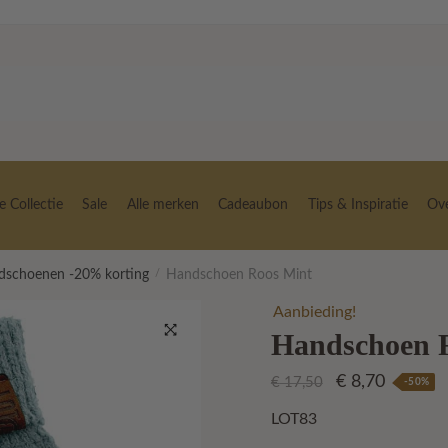
 Collectie
Sale
Alle merken
Cadeaubon
Tips & Inspiratie
Ov
dschoenen -20% korting
/
Handschoen Roos Mint
Aanbieding!
Handschoen 
🔍
Oorspronkelij
Huidige
€
8,70
€
17,50
-50%
prijs
prijs
LOT83
was:
is: