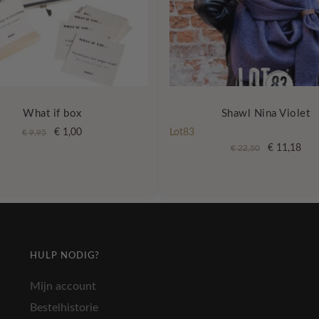
What if box
Shawl Nina Violet
Oorspronkelijke
Huidige
€
1,00
Lot83
€
9,95
prijs
prijs
Oorspronkel
Hui
€
11,18
€
22,50
was:
is:
prijs
prijs
€ 9,95.
€ 1,00.
was:
is:
€ 22,50.
€ 11
HULP NODIG?
Mijn account
Bestelhistorie