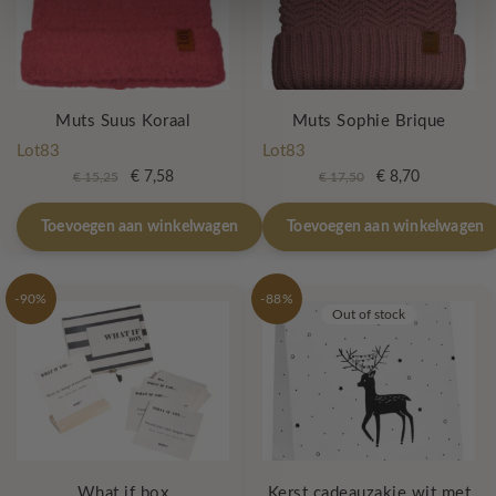
Muts Suus Koraal
Muts Sophie Brique
Lot83
Lot83
Oorspronkelijke
Huidige
Oorspronkelijke
Huidige
€
7,58
€
8,70
€
15,25
€
17,50
prijs
prijs
prijs
prijs
was:
is:
was:
is:
Toevoegen aan winkelwagen
Toevoegen aan winkelwagen
€ 15,25.
€ 7,58.
€ 17,50.
€ 8,70.
-90%
-88%
Out of stock
What if box
Kerst cadeauzakje wit met