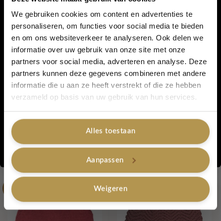
combineren met de Haarband Pip muts Suus. De shawl draagt
We gebruiken cookies om content en advertenties te
heerlijk zacht doordat er 38% katoen in zit.
personaliseren, om functies voor social media te bieden
en om ons websiteverkeer te analyseren. Ook delen we
5% korting...
Gewicht – 800 gram
informatie over uw gebruik van onze site met onze
Materiaal: Acryl, Katoen, Polyester
partners voor social media, adverteren en analyse. Deze
Wasadvies : wasmachine 30ºC
partners kunnen deze gegevens combineren met andere
informatie die u aan ze heeft verstrekt of die ze hebben
Ja, graag!
verzameld op basis van uw gebruik van hun services.
Artikelnummer:
Col shawl Lola Paars
Categorieën:
Lot 83 - tassen - shawls - 50% korting
,
Lovely Sale
,
Colshawl -
20% korting
,
Shawls -20% korting
,
Shawls
Alles toestaan
Tags:
Shawl
,
lot83
,
COL SHAWL
,
meerder kleuren
Nee, bedankt
Aanpassen
Gerelateerde producten
Weigeren
-50%
-50%