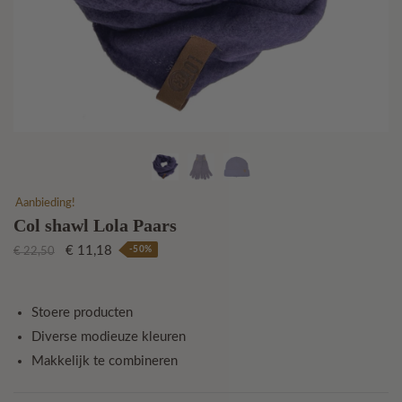
Aanbieding!
Col shawl Lola Paars
Oorspronkelijke
Huidige
€
11,18
-50%
€
22,50
prijs
prijs
was:
is:
€ 22,50.
€ 11,18.
Stoere producten
Diverse modieuze kleuren
Makkelijk te combineren