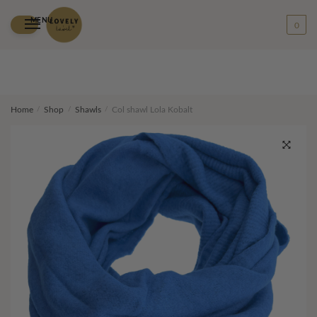
MENU
0
Skip
Skip
Home
/
Shop
/
Shawls
/
Col shawl Lola Kobalt
to
to
navigation
content
🔍