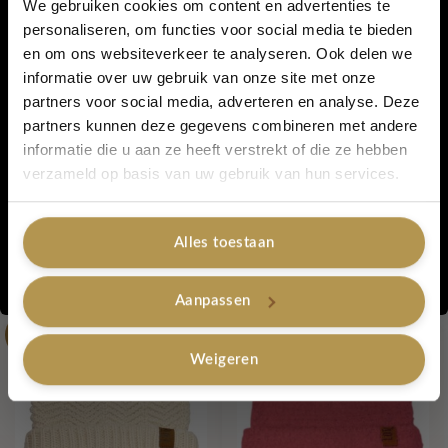
We gebruiken cookies om content en advertenties te
personaliseren, om functies voor social media te bieden
Gewicht – 800 gram
en om ons websiteverkeer te analyseren. Ook delen we
5% korting...
Materiaal: Acryl, Katoen, Polyester
informatie over uw gebruik van onze site met onze
Wasadvies : wasmachine 30ºC
partners voor social media, adverteren en analyse. Deze
partners kunnen deze gegevens combineren met andere
informatie die u aan ze heeft verstrekt of die ze hebben
Artikelnummer:
Col shawl Lola Kobalt
Ja, graag!
verzameld op basis van uw gebruik van hun services.
Categorieën:
Lot 83 - tassen - shawls - 50% korting
,
Lovely Sale
,
Colshawl -
20% korting
,
Shawls -20% korting
,
Shawls
Tags:
Shawl
,
lot83
,
COL SHAWL
,
meerder kleuren
Alles toestaan
Nee, bedankt
Gerelateerde producten
Aanpassen
-50%
-50%
Weigeren