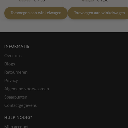
€
7,58
€
7,58
€
15,25
€
15,25
prijs
prijs
prijs
prijs
was:
is:
was:
is:
Toevoegen aan winkelwagen
Toevoegen aan winkelwagen
€ 15,25.
€ 7,58.
€ 15,25.
€ 7,58.
INFORMATIE
Over ons
Blogs
Retourneren
Privacy
Algemene voorwaarden
Spaarpunten
Contactgegevens
HULP NODIG?
Mijn account