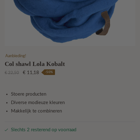
Aanbieding!
Col shawl Lola Kobalt
Oorspronkelijke
Huidige
€
11,18
-50%
€
22,50
prijs
prijs
was:
is:
€ 22,50.
€ 11,18.
Stoere producten
Diverse modieuze kleuren
Makkelijk te combineren
Slechts 2 resterend op voorraad