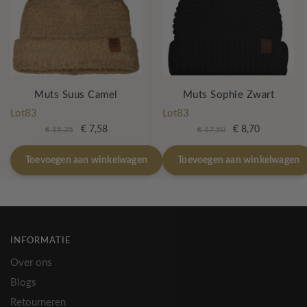
Muts Suus Camel
Muts Sophie Zwart
Lot83
Lot83
Oorspronkelijke
Huidige
Oorspronkelijke
Huidige
€
7,58
€
8,70
€
15,25
€
17,50
prijs
prijs
prijs
prijs
was:
is:
was:
is:
Toevoegen aan winkelwagen
Toevoegen aan winkelwagen
€ 15,25.
€ 7,58.
€ 17,50.
€ 8,70.
INFORMATIE
Over ons
Blogs
Retourneren