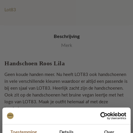
aantal
Lot83
Beschrijving
Merk
Handschoen Roos Lila
Geen koude handen meer. Nu heeft LOT83 ook handschoenen
in vele verschillende kleuren waardoor er altijd een passende is
bij een sjaal van LOT83. Heerlijk zacht zijn de handschoenen.
Ook zit op de handschoenen het bruine vegan leertje met het
logo van LOT83. Maak je outfit helemaal af met deze
handschoenen.
Door de 38% katoen die er in zit dragen de handschoenen
heerlijk zacht.
Toestemming
Details
Over