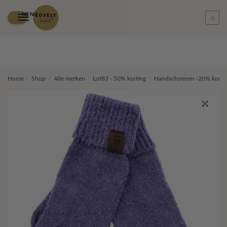
MENU
0
Skip
Skip
Home
/
Shop
/
Alle merken
/
Lot83 - 50% korting
/
Handschoenen -20% korti
to
to
navigation
content
🔍