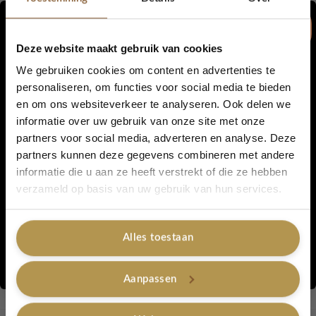
De handschoen Roos is in meerdere
verschillende kleuren verkrijgbaar
Deze website maakt gebruik van cookies
We gebruiken cookies om content en advertenties te
personaliseren, om functies voor social media te bieden
Maat:
one size
en om ons websiteverkeer te analyseren. Ook delen we
5% korting...
informatie over uw gebruik van onze site met onze
Materiaal
: 38% katoen, 32% acryl, 30% polyester
partners voor social media, adverteren en analyse. Deze
partners kunnen deze gegevens combineren met andere
Wasvoorschrift:
Handwas
informatie die u aan ze heeft verstrekt of die ze hebben
Ja, graag!
verzameld op basis van uw gebruik van hun services.
Alles toestaan
Artikelnummer:
Roos Lila
Nee, bedankt
Categorieën:
Lot 83 - tassen - shawls - 50% korting
,
Lovely Sale
,
Handschoenen
,
Handschoenen -20% korting
Aanpassen
Tags:
lot83
,
lila
,
handschoenen
,
handschoen Roos