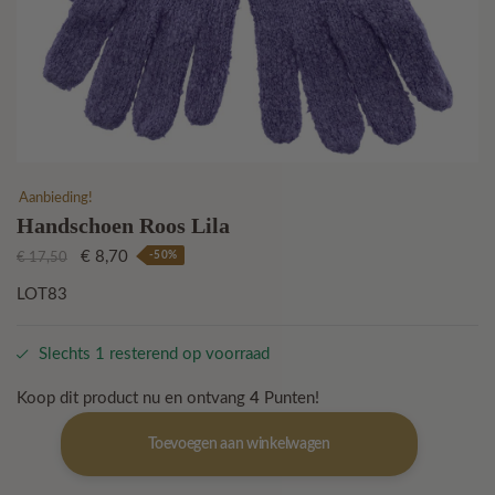
Aanbieding!
Handschoen Roos Lila
Oorspronkelijke
Huidige
€
8,70
-50%
€
17,50
prijs
prijs
LOT83
was:
is:
€ 17,50.
€ 8,70.
Slechts 1 resterend op voorraad
Koop dit product nu en ontvang
4
Punten!
Handschoen
Toevoegen aan winkelwagen
Roos
Lila