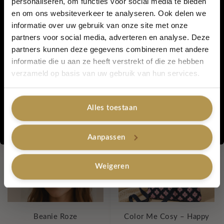
personaliseren, om functies voor social media te bieden
wereld creëren. Door een product te kopen, draag jij ook jouw
en om ons websiteverkeer te analyseren. Ook delen we
5% korting...
steentje bij.
informatie over uw gebruik van onze site met onze
partners voor social media, adverteren en analyse. Deze
partners kunnen deze gegevens combineren met andere
Artikelnummer:
Roze
informatie die u aan ze heeft verstrekt of die ze hebben
Categorieën:
Keuken
,
Lovely Care
,
Lovely Label with Love - merk
Ja, graag!
verzameld op basis van uw gebruik van hun services.
Tags:
duurzaam
,
handgemaakt
,
showerpuff
,
cadeautje
Gerelateerde producten
Alles toestaan
Nee, bedankt
Aanpassen
Weigeren
Beanie Roze
Color Me Cosy – Happy