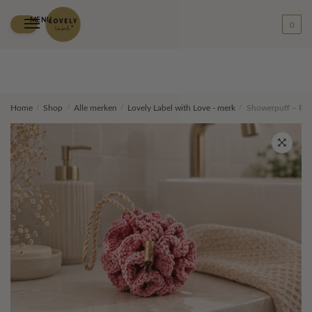
MENU
0
Skip
Skip
Home
/
Shop
/
Alle merken
/
Lovely Label with Love - merk
/
Showerpuff – Ro
to
to
navigation
content
🔍