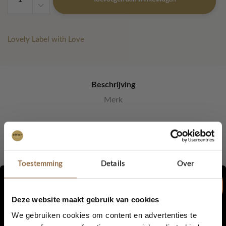
-
Roze
aantal
Lovely Label with Love
Beschrijving
Merk
Designed by Lovely Label.
Ons verhaal:
Toestemming
Details
Over
Lovely Label is een duurzaam, milieuvriendelijk en tíjdloos
label.
Deze website maakt gebruik van cookies
Alle producten worden door onszelf met liefde en zorg met de
We gebruiken cookies om content en advertenties te
hand gemaakt. Zo zorgen we er samen voor dat een eerlijke