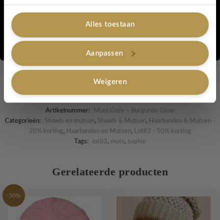
Alles toestaan
Reiniging:
wasmachine 30ºC
Nee, bedankt
Aanpassen
Merk:
Lovely Label
Weigeren
Artikelnummer:
Muts Cozy – Burgundy Glow
Categorieën:
Shawls en mutsen
,
Shawls & Mutsen
,
Haarbanden & Mutsen -
20% korting
,
Haarbanden en Mutsen
,
Lot83 - 50% korting
Tags:
lot83
,
muts
,
sophie
Gerelateerde producten
-50%