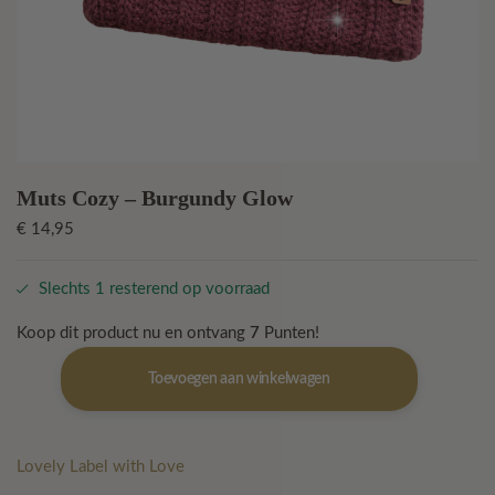
Muts Cozy – Burgundy Glow
€
14,95
Slechts 1 resterend op voorraad
Koop dit product nu en ontvang
7
Punten!
Muts
Toevoegen aan winkelwagen
Cozy
–
Burgundy
Glow
Lovely Label with Love
aantal