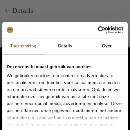
✨ Details
Diepe bordeauxkleur met subtiel roze glitterdraadje
Zacht & comfortabel draagcomfort
Toestemming
Details
Over
Warm en ideaal voor herfst & winter
Tijdloos model met omgeslagen boord
Deze website maakt gebruik van cookies
We gebruiken cookies om content en advertenties te
strak model
personaliseren, om functies voor social media te bieden
en om ons websiteverkeer te analyseren. Ook delen we
5% korting...
🎁 Stylingtip
informatie over uw gebruik van onze site met onze
partners voor social media, adverteren en analyse. Deze
Combineer de
Burgundy Glow
met neutrale tinten zoals beige,
partners kunnen deze gegevens combineren met andere
crème of grijs voor een zachte look, of draag ‘m bij een donkere
informatie die u aan ze heeft verstrekt of die ze hebben
jas voor een warme, luxe uitstraling.
Ja, graag!
verzameld op basis van uw gebruik van hun services.