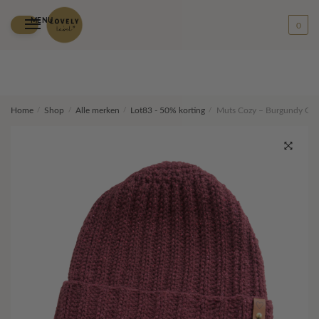
MENU
0
Skip
Skip
Home
/
Shop
/
Alle merken
/
Lot83 - 50% korting
/
Muts Cozy – Burgundy Gl
to
to
navigation
content
🔍