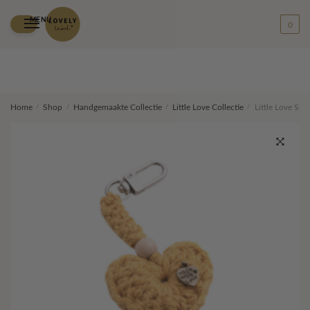
MENU
0
Skip
Skip
Home
/
Shop
/
Handgemaakte Collectie
/
Little Love Collectie
/
Little Love Sle
to
to
navigation
content
🔍