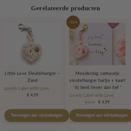
Gerelateerde producten
-23%
Little Love Sleutelhanger –
Moederdag cadeautje
Zand
sleutelhanger hartje + kaart
‘Jij bent liever dan lief ‘
Lovely Label with Love
€
4,99
Lovely Label with Love
Oorspronkelijke
Huidige
€
4,99
€
6,49
prijs
prijs
was:
is:
Toevoegen aan winkelwagen
Toevoegen aan winkelwagen
€ 6,49.
€ 4,99.