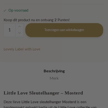
Op voorraad
Koop dit product nu en ontvang
2
Punten!
Little
Toevoegen aan winkelwagen
Love
Sleutelhanger
–
Mosterd
Lovely Label with Love
aantal
Beschrijving
Merk
Little Love Sleutelhanger – Mosterd
Deze lieve
Little Love sleutelhanger Mosterd
is een
handgemaakt gehaakt hartje uit de
Little Love collectie
van