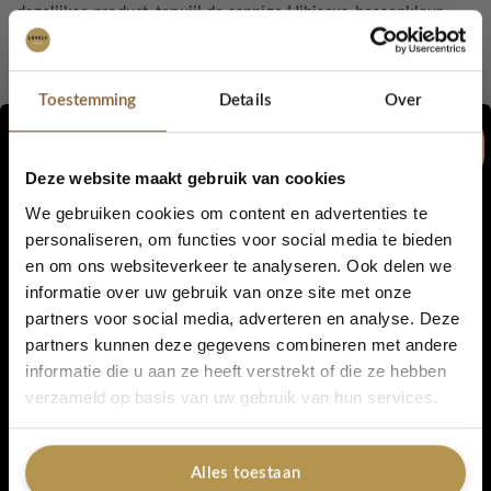
dagelijkse product, terwijl de sappige Hibiscus-bessenkleur
precies wat nodig is om in 1 minuut van een dag tot nacht
maken. De formule droogt op tot een matte afwerking en blijft
urenlang perfect. Het laat zelfs geen vlekken achter op een bril,
Toestemming
Details
Over
het voelt erg comfortabel en droogt de lippen helemaal niet uit.
BellaPierre heeft wederom een schitterend product op de markt
Deze website maakt gebruik van cookies
gezet.
We gebruiken cookies om content en advertenties te
De Kiss Proof Lip Crèmes bebben een volledige dekking en zijn
personaliseren, om functies voor social media te bieden
verkrijgbaar in maar liefst 15 geweldige kleuren.
en om ons websiteverkeer te analyseren. Ook delen we
5% korting...
informatie over uw gebruik van onze site met onze
Kiss Proof Lip creme is een High impact vloeibare lippenstift
partners voor social media, adverteren en analyse. Deze
dat uren blijft zitten zonder bij te hoeven werken. De romige
partners kunnen deze gegevens combineren met andere
formule is eenvoudig en soepel aan te brengen en droogt op
informatie die u aan ze heeft verstrekt of die ze hebben
tot een mooie matte finish in een handomdraai!
Ja, graag!
verzameld op basis van uw gebruik van hun services.
Wij raden aan om een ​​dunne laag aan te brengen en geen
primers of lippotloden eronder te gebruiken, omdat dit de
Alles toestaan
fixatie kan verminderen.