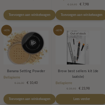
prijs
prijs
Oorspronkelijke
Huidige
€
7,98
€
19,95
was:
is:
prijs
prijs
€ 25,00.
€ 10,00.
was:
is:
Toevoegen aan winkelwagen
Toevoegen aan winkelwagen
€ 19,95.
€ 7,98.
-60%
-60%
Out of stock
Banana Setting Powder
Brow best sellers kit (de
laatste)
Bellapierre
Oorspronkelijke
Huidige
€
10,40
Bellapierre
€
26,00
prijs
prijs
Oorspronkelijke
Huidige
€
23,98
€
59,95
was:
is:
prijs
prijs
€ 26,00.
€ 10,40.
was:
is:
Toevoegen aan winkelwagen
Lees verder
€ 59,95.
€ 23,98.