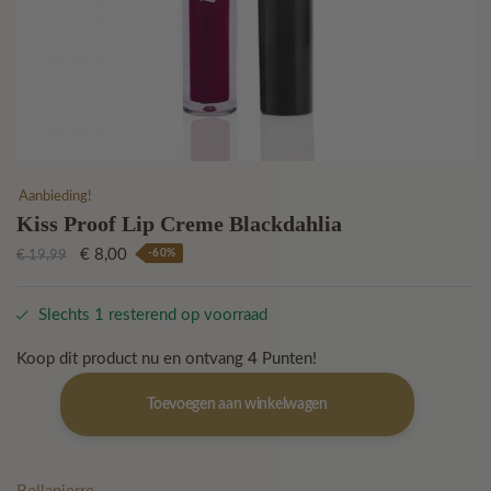
Aanbieding!
Kiss Proof Lip Creme Blackdahlia
Oorspronkelijke
Huidige
€
8,00
-60%
€
19,99
prijs
prijs
was:
is:
Slechts 1 resterend op voorraad
€ 19,99.
€ 8,00.
Koop dit product nu en ontvang
4
Punten!
Kiss
Toevoegen aan winkelwagen
Proof
Lip
Creme
Blackdahlia