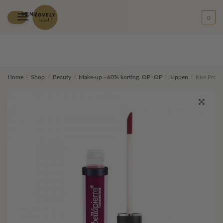
MENU
0
Skip
Skip
Home
/
Shop
/
Beauty
/
Make-up - 60% korting. OP=OP
/
Lippen
/
Kiss Proof
to
to
navigation
content
🔍