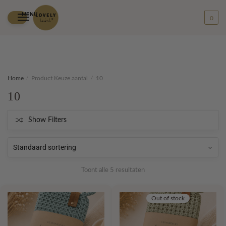
MENU
0
Skip
Skip
Home
/
Product Keuze aantal
/
10
to
to
10
navigation
content
Show Filters
Toont alle 5 resultaten
Out of stock