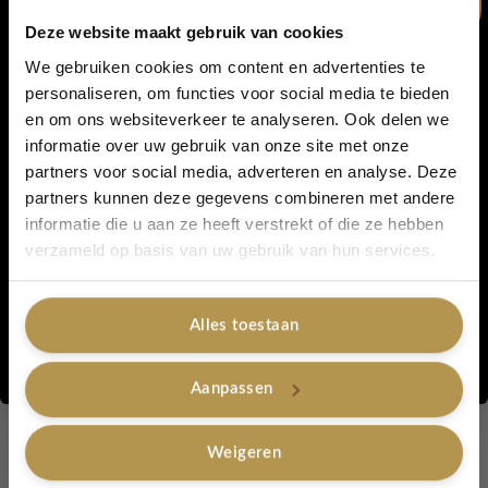
Gehaakt Washandje Soft
Gehaakt Washandje Taupe
Deze website maakt gebruik van cookies
Pink
Lovely Label with Love
We gebruiken cookies om content en advertenties te
Lovely Label with Love
€
5,95
personaliseren, om functies voor social media te bieden
€
5,95
en om ons websiteverkeer te analyseren. Ook delen we
5% korting...
informatie over uw gebruik van onze site met onze
Toevoegen aan winkelwagen
Toevoegen aan winkelwagen
partners voor social media, adverteren en analyse. Deze
partners kunnen deze gegevens combineren met andere
informatie die u aan ze heeft verstrekt of die ze hebben
Out of stock
Ja, graag!
verzameld op basis van uw gebruik van hun services.
Alles toestaan
Nee, bedankt
Aanpassen
Gehaakt Washandje Zwart
Lovely Label with Love
Weigeren
€
5,95