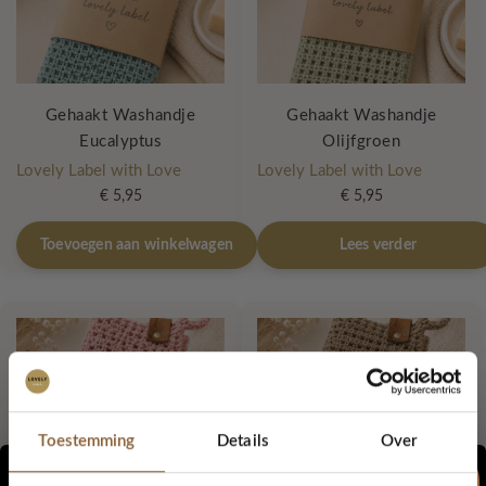
Gehaakt Washandje
Gehaakt Washandje
Eucalyptus
Olijfgroen
Lovely Label with Love
Lovely Label with Love
€
5,95
€
5,95
Toevoegen aan winkelwagen
Lees verder
Toestemming
Details
Over