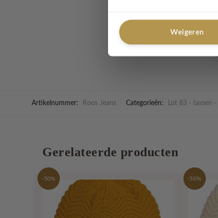
Materiaal
: 38% katoen
Wasvoorschrift:
Hand
Weigeren
Artikelnummer:
Roos Jeans
Categorieën:
Lot 83 - tassen 
Gerelateerde producten
-50%
-50%