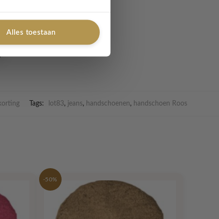
Alles toestaan
orting
Tags:
lot83
,
jeans
,
handschoenen
,
handschoen Roos
-50%