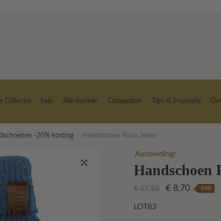
 Collectie
Sale
Alle merken
Cadeaubon
Tips & Inspiratie
Ov
dschoenen -20% korting
/
Handschoen Roos Jeans
Aanbieding!
Handschoen 
🔍
Oorspronkelij
Huidige
€
8,70
€
17,50
-50%
prijs
prijs
LOT83
was:
is: