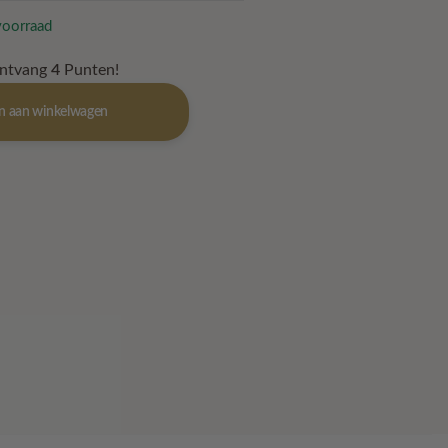
voorraad
ontvang
4
Punten!
n aan winkelwagen