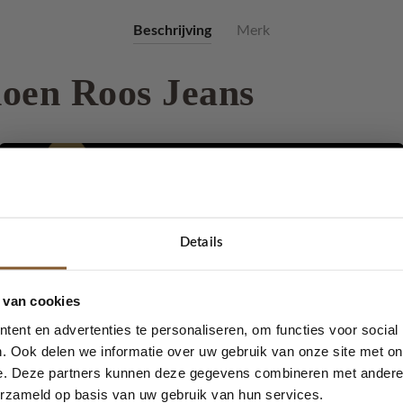
Beschrijving
Merk
oen Roos Jeans
r. Nu heeft LOT83 ook handschoenen in vele verschillende kleu
n sjaal van LOT83. Heerlijk zacht zijn de handschoenen. Ook zit
je met het logo van LOT83. Maak je outfit helemaal af met deze
 er in zit dragen de handschoenen heerlijk zacht.
Details
5% korting...
Roos is in meerdere verschillende kleuren
 van cookies
ent en advertenties te personaliseren, om functies voor social
. Ook delen we informatie over uw gebruik van onze site met on
e. Deze partners kunnen deze gegevens combineren met andere i
Ja, graag!
erzameld op basis van uw gebruik van hun services.