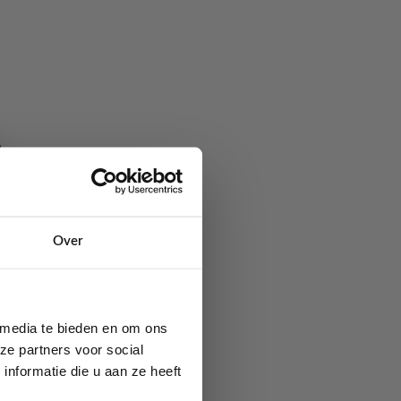
ren waardoor er altijd
 op de handschoenen
 handschoenen.
Over
 verkrijgbaar
 media te bieden en om ons
ze partners voor social
nformatie die u aan ze heeft