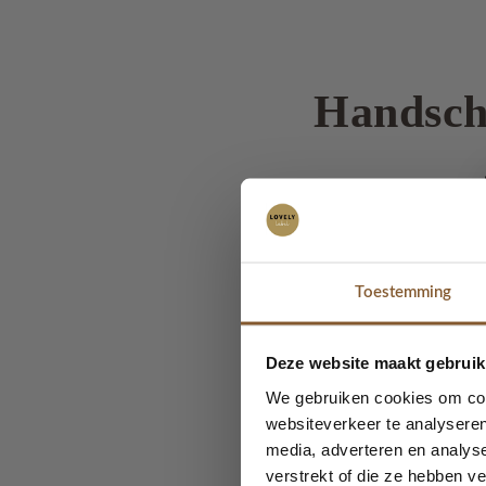
Handsch
Geen koude handen mee
een passende is bij ee
het bruine vegan leert
Door de 38% katoen die
Toestemming
De handschoen 
Deze website maakt gebruik
We gebruiken cookies om cont
websiteverkeer te analyseren
media, adverteren en analys
Maat:
one size
verstrekt of die ze hebben v