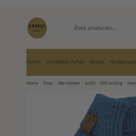
Skip
Skip
to
to
navigation
content
Zoeken
Zoeken
naar:
Parfum
Voordeelsets Parfum
Beauty
Handgemaakte
Home
/
Shop
/
Alle merken
/
Lot83 - 50% korting
/
Han