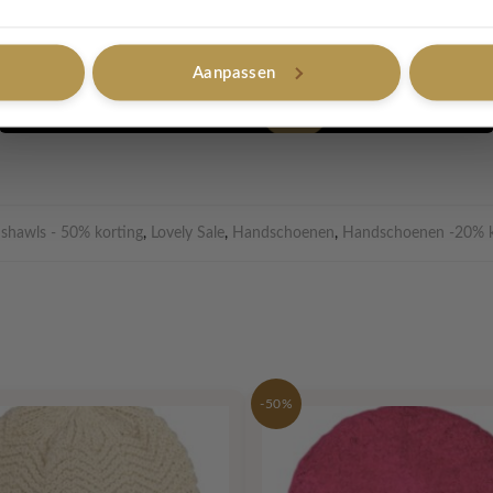
, 32% acryl, 30% polyester
was
Aanpassen
Nee, bedankt
- shawls - 50% korting
,
Lovely Sale
,
Handschoenen
,
Handschoenen -20% k
-50%