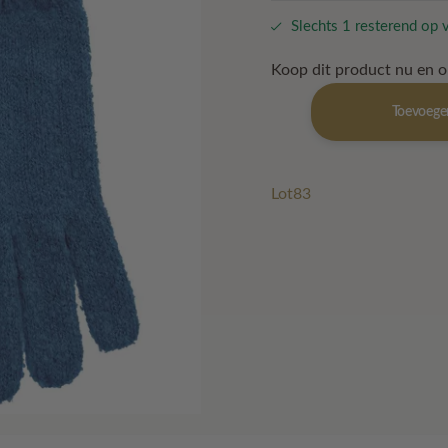
€ 17,50.
€ 8,70.
Slechts 1 resterend op 
Koop dit product nu en 
Handschoen
Toevoege
Roos
Jeans
aantal
Lot83