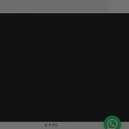
was:
is:
0.
€ 15,25.
€ 7,58.
© Lovely Label
€
9,95