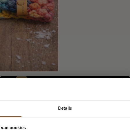
Beschrijving
Merk
d Cozy
Details
5% korting...
 van cookies