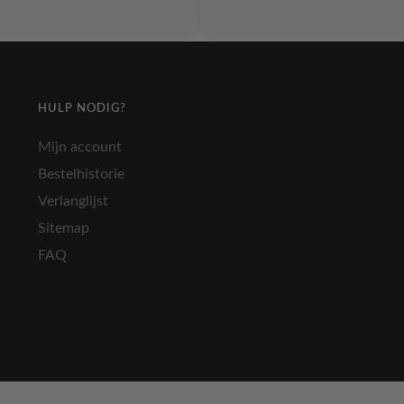
was:
is:
was:
is:
€ 15,25.
€ 7,58.
€ 17,50.
€ 8,7
HULP NODIG?
Mijn account
Bestelhistorie
Verlanglijst
Sitemap
FAQ