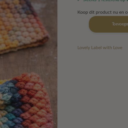
Koop dit product nu en 
Haarband
Toevoege
Cozy
aantal
Lovely Label with Love