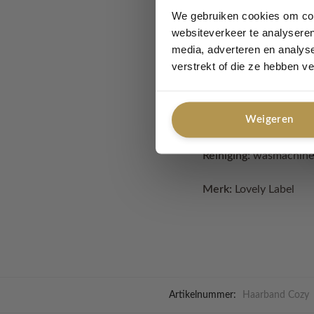
Voeg een vleugje kleur
We gebruiken cookies om cont
websiteverkeer te analyseren
Deze gehaakteHaarband 
media, adverteren en analys
de dagen waarop je een
verstrekt of die ze hebben v
deze Haarband niet all
gewoon je outfit wilt o
Weigeren
Reiniging:
wasmachine
Merk:
Lovely Label
Artikelnummer:
Haarband Cozy