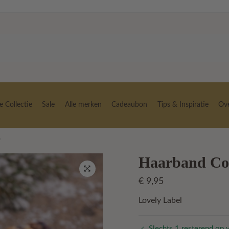
 Collectie
Sale
Alle merken
Cadeaubon
Tips & Inspiratie
Ov
y
Haarband Co
€
9,95
🔍
Lovely Label
Slechts 1 resterend op 