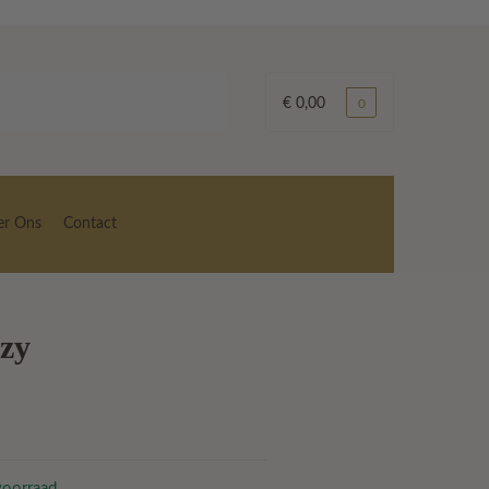
€
0,00
0
er Ons
Contact
zy
voorraad