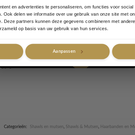
 toe aan je winteroutfit!
ent en advertenties te personaliseren, om functies voor social
. Ook delen we informatie over uw gebruik van onze site met on
is een ware explosie van vrolijke tinten en zorgt voor warmte é
e. Deze partners kunnen deze gegevens combineren met andere i
 beetje extra flair wilt toevoegen aan je look. Dankzij de speels
Ja, graag!
erzameld op basis van uw gebruik van hun services.
een praktisch, maar ook een echte eyecatcher. Of je nu een koud
pvrolijken, deze Haarband geeft je net dat beetje extra.
Aanpassen
Nee, bedankt
 30ºC
Categorieën:
Shawls en mutsen
,
Shawls & Mutsen
,
Haarbanden en M