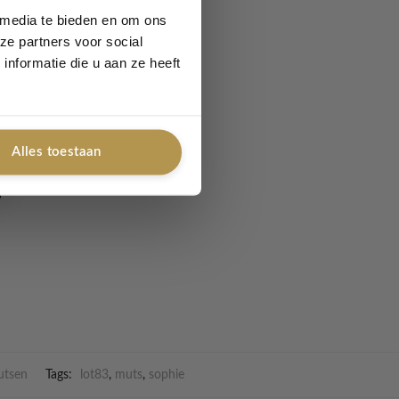
 media te bieden en om ons
ze partners voor social
n stijl. Perfect voor
nformatie die u aan ze heeft
e kleurencombinaties is
e dag trotseert of
Alles toestaan
utsen
Tags:
lot83
,
muts
,
sophie