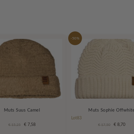
-50%
Muts Suus Camel
Muts Sophie Offwhit
Lot83
Oorspronkelijke
Huidige
Oorspronke
Huid
€
7,58
€
8,70
€
15,25
€
17,50
prijs
prijs
prijs
prijs