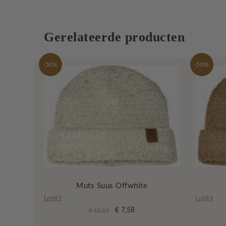
Gerelateerde producten
-50%
-50%
Muts Suus Offwhite
Lot83
Lot83
Oorspronkelijke
Huidige
€
7,58
€
15,25
prijs
prijs