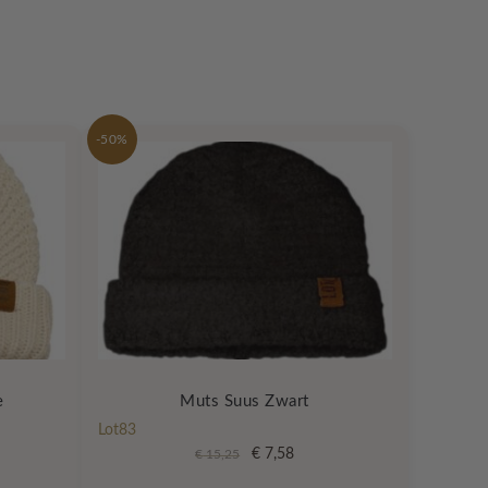
-50%
e
Muts Suus Zwart
Lot83
lijke
ige
Oorspronkelijke
Huidige
€
7,58
€
15,25
prijs
prijs