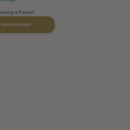
ontvang
4
Punten!
n aan winkelwagen