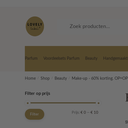
Skip
Skip
to
to
navigation
content
Zoeken
Zoeken
naar:
Parfum
Voordeelsets Parfum
Beauty
Handgemaakte
Home
/
Shop
/
Beauty
/
Make-up - 60% korting. OP=OP
Filter op prijs
Min.
Max.
Prijs:
€ 0
—
€ 10
Filter
prijs
prijs