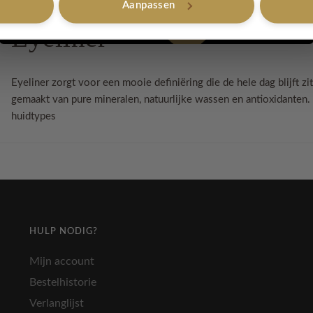
Aanpassen
Nee, bedankt
Eyeliner
Eyeliner zorgt voor een mooie definiëring die de hele dag blijft zi
gemaakt van pure mineralen, natuurlijke wassen en antioxidanten. 
huidtypes
HULP NODIG?
Mijn account
Bestelhistorie
Verlanglijst