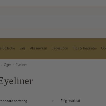
 Collectie
Sale
Alle merken
Cadeaubon
Tips & Inspiratie
Ov
/
Ogen
/
Eyeliner
Eyeliner
Enig resultaat