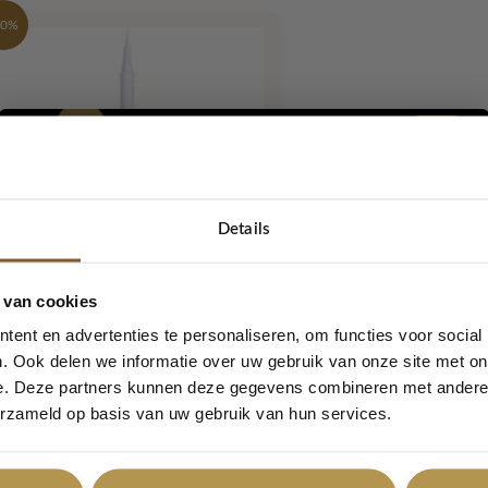
60%
Details
5% korting...
White is the new black
 van cookies
ellapierre
Oorspronkelijke
Huidige
€
9,98
€
24,95
ent en advertenties te personaliseren, om functies voor social
prijs
prijs
. Ook delen we informatie over uw gebruik van onze site met on
was:
is:
e. Deze partners kunnen deze gegevens combineren met andere i
Ja, graag!
€ 24,95.
€ 9,98.
erzameld op basis van uw gebruik van hun services.
Enig resultaat