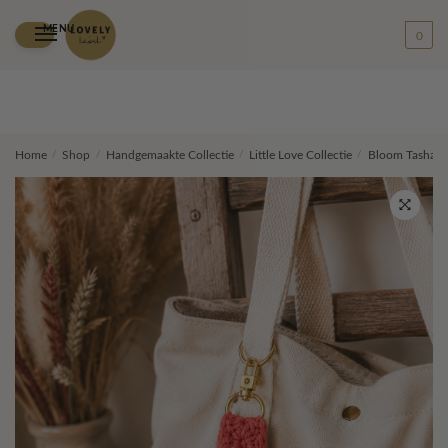
MENU
0
Skip
Skip
Home
/
Shop
/
Handgemaakte Collectie
/
Little Love Collectie
/
Bloom Tashang
to
to
navigation
content
🔍