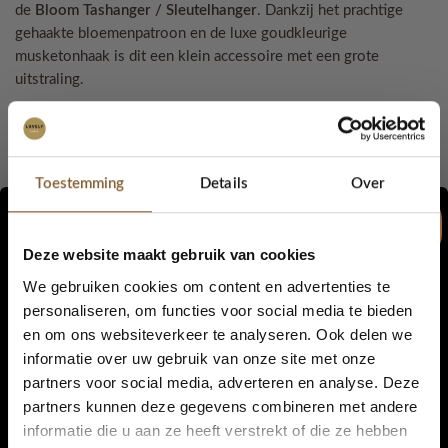
de
Bloom Tashanger / Sleutelhanger
. Dankzij het prachtige
gehaakte bloemenpatroon en de luxe goudkleurige
musketonhaak is dit een klein accessoire met een grote
uitstraling.
Elke Bloom wordt met liefde met de hand gehaakt van zacht
katoen en is daardoor uniek. Hang hem aan je favoriete tas,
sleutelbos, rugzak of etui en geniet elke dag van een subtiel,
Toestemming
Details
Over
persoonlijk detail.
Ook ontzettend leuk om cadeau te geven aan iemand die dol is
Deze website maakt gebruik van cookies
op handgemaakte accessoires.
We gebruiken cookies om content en advertenties te
personaliseren, om functies voor social media te bieden
Waarom je kiest voor de Bloom
en om ons websiteverkeer te analyseren. Ook delen we
5% korting...
Tashanger
informatie over uw gebruik van onze site met onze
partners voor social media, adverteren en analyse. Deze
partners kunnen deze gegevens combineren met andere
De Bloom Tashanger is niet alleen een praktisch accessoire,
informatie die u aan ze heeft verstrekt of die ze hebben
maar ook een stijlvolle toevoeging aan je favoriete tas of