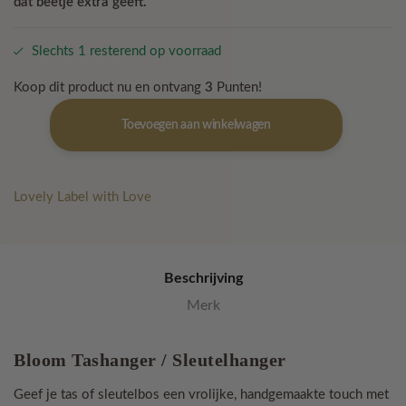
dat beetje extra geeft.
Slechts 1 resterend op voorraad
Koop dit product nu en ontvang
3
Punten!
Bloom
Toevoegen aan winkelwagen
Tashanger
/
Sleutelhanger
-
Lovely Label with Love
Coral
Bloom
aantal
Beschrijving
Merk
Bloom Tashanger / Sleutelhanger
Geef je tas of sleutelbos een vrolijke, handgemaakte touch met