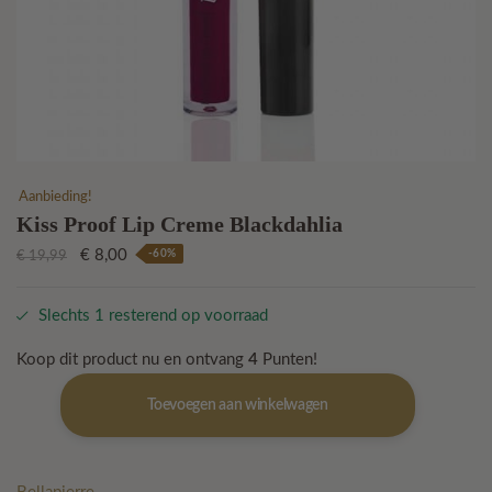
Aanbieding!
Kiss Proof Lip Creme Blackdahlia
Oorspronkelijke
Huidige
€
8,00
-60%
€
19,99
prijs
prijs
was:
is:
Slechts 1 resterend op voorraad
€ 19,99.
€ 8,00.
Koop dit product nu en ontvang
4
Punten!
Kiss
Toevoegen aan winkelwagen
Proof
Lip
Creme
Blackdahlia