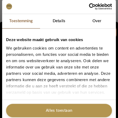
dagelijkse product, terwijl de sappige Hibiscus-bessenkleur
precies wat nodig is om in 1 minuut van een dag tot nacht
maken. De formule droogt op tot een matte afwerking en blijft
Toestemming
Details
Over
urenlang perfect. Het laat zelfs geen vlekken achter op een bril,
het voelt erg comfortabel en droogt de lippen helemaal niet uit.
BellaPierre heeft wederom een schitterend product op de markt
Deze website maakt gebruik van cookies
gezet.
We gebruiken cookies om content en advertenties te
personaliseren, om functies voor social media te bieden
De Kiss Proof Lip Crèmes bebben een volledige dekking en zijn
en om ons websiteverkeer te analyseren. Ook delen we
5% korting...
verkrijgbaar in maar liefst 15 geweldige kleuren.
informatie over uw gebruik van onze site met onze
partners voor social media, adverteren en analyse. Deze
Kiss Proof Lip creme is een High impact vloeibare lippenstift
partners kunnen deze gegevens combineren met andere
dat uren blijft zitten zonder bij te hoeven werken. De romige
informatie die u aan ze heeft verstrekt of die ze hebben
formule is eenvoudig en soepel aan te brengen en droogt op
Ja, graag!
verzameld op basis van uw gebruik van hun services.
tot een mooie matte finish in een handomdraai!
Wij raden aan om een ​​dunne laag aan te brengen en geen
primers of lippotloden eronder te gebruiken, omdat dit de
Alles toestaan
fixatie kan verminderen.