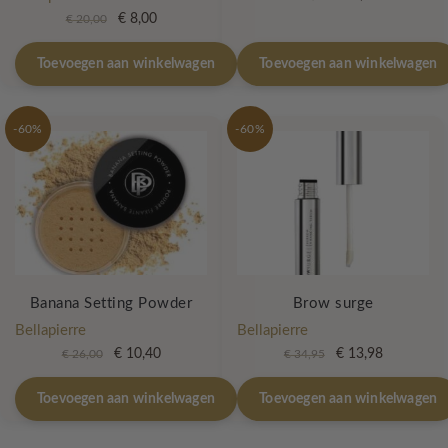
prijs
prijs
Oorspronkelijke
Huidige
€
8,00
€
20,00
was:
is:
prijs
prijs
€ 12,00.
€ 4,80.
was:
is:
Toevoegen aan winkelwagen
Toevoegen aan winkelwagen
€ 20,00.
€ 8,00.
-60%
-60%
Banana Setting Powder
Brow surge
Bellapierre
Bellapierre
Oorspronkelijke
Huidige
Oorspronkelijke
Huidige
€
10,40
€
13,98
€
26,00
€
34,95
prijs
prijs
prijs
prijs
was:
is:
was:
is:
Toevoegen aan winkelwagen
Toevoegen aan winkelwagen
€ 26,00.
€ 10,40.
€ 34,95.
€ 13,98.