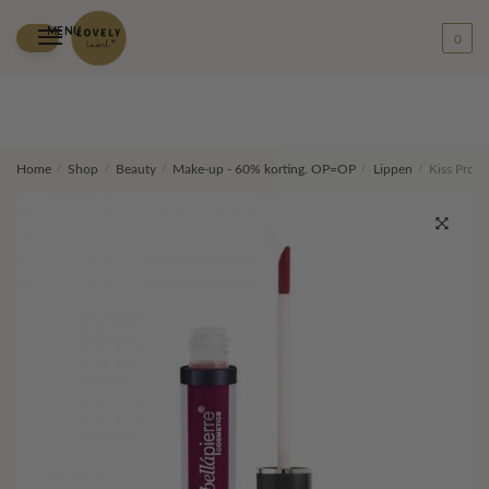
MENU
0
Skip
Skip
Home
/
Shop
/
Beauty
/
Make-up - 60% korting. OP=OP
/
Lippen
/
Kiss Proof
to
to
navigation
content
🔍