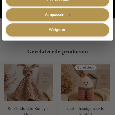
Nee, bedankt
Perfect als kraamcadeau, decoratie voor de kinderkamer of
Aanpassen
gewoon om lekker te knuffelen 🤍
Weigeren
Artikelnummer:
Moos
Categorie:
Moos & Friends
Gerelateerde producten
Out of stock
Knuffeldoekje Bunny –
Juul – handgemaakte
Blush
knuffel