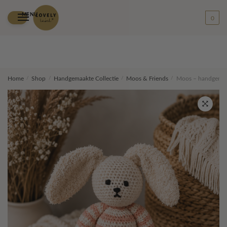
MENU
0
Skip
Skip
Home
/
Shop
/
Handgemaakte Collectie
/
Moos & Friends
/
Moos – handgemaak
to
to
navigation
content
🔍