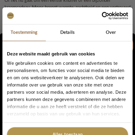
Of het nu gaat om een eerste knuffel of een bijzonder
kraamcadeau, Moos brengt warmte, zachtheid en een vertrouwd
gevoel.
🤎 Handgemaakt met liefde
Toestemming
Details
Over
🤎 Zacht en babyvriendelijk
🤎 Uniek en tijdloos design
Deze website maakt gebruik van cookies
Een knuffel om te koesteren, elke dag opnieuw 🧸
We gebruiken cookies om content en advertenties te
Details:
personaliseren, om functies voor social media te bieden
en om ons websiteverkeer te analyseren. Ook delen we
5% korting...
Hoogte: ca.
35 cm
informatie over uw gebruik van onze site met onze
partners voor social media, adverteren en analyse. Deze
Materiaal:
100% katoen
partners kunnen deze gegevens combineren met andere
informatie die u aan ze heeft verstrekt of die ze hebben
Pootjes & oren:
zacht teddy garen
Ja, graag!
verzameld op basis van uw gebruik van hun services.
Handgemaakt met liefde
Alles toestaan
Elk exemplaar is uniek